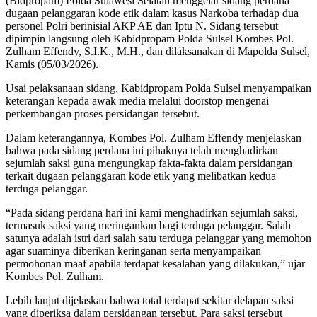
(Bidpropam) Polda Sulawesi Selatan menggelar sidang perdana
dugaan pelanggaran kode etik dalam kasus Narkoba terhadap dua
personel Polri berinisial AKP AE dan Iptu N. Sidang tersebut
dipimpin langsung oleh Kabidpropam Polda Sulsel Kombes Pol.
Zulham Effendy, S.I.K., M.H., dan dilaksanakan di Mapolda Sulsel,
Kamis (05/03/2026).
Usai pelaksanaan sidang, Kabidpropam Polda Sulsel menyampaikan
keterangan kepada awak media melalui doorstop mengenai
perkembangan proses persidangan tersebut.
Dalam keterangannya, Kombes Pol. Zulham Effendy menjelaskan
bahwa pada sidang perdana ini pihaknya telah menghadirkan
sejumlah saksi guna mengungkap fakta-fakta dalam persidangan
terkait dugaan pelanggaran kode etik yang melibatkan kedua
terduga pelanggar.
“Pada sidang perdana hari ini kami menghadirkan sejumlah saksi,
termasuk saksi yang meringankan bagi terduga pelanggar. Salah
satunya adalah istri dari salah satu terduga pelanggar yang memohon
agar suaminya diberikan keringanan serta menyampaikan
permohonan maaf apabila terdapat kesalahan yang dilakukan,” ujar
Kombes Pol. Zulham.
Lebih lanjut dijelaskan bahwa total terdapat sekitar delapan saksi
yang diperiksa dalam persidangan tersebut. Para saksi tersebut