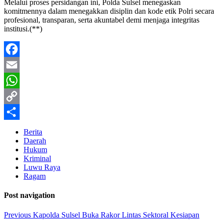
Melalui proses persidangan ini, Polda Sulsel menegaskan
komitmennya dalam menegakkan disiplin dan kode etik Polri secara
profesional, transparan, serta akuntabel demi menjaga integritas
institusi.(**)
Facebook
Email
WhatsApp
Copy
Link
Share
Berita
Daerah
Hukum
Kriminal
Luwu Raya
Ragam
Post navigation
Previous
Kapolda Sulsel Buka Rakor Lintas Sektoral Kesiapan