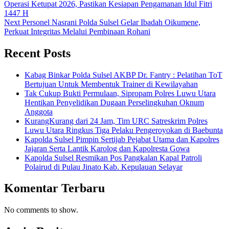
Operasi Ketupat 2026, Pastikan Kesiapan Pengamanan Idul Fitri
1447 H
Next
Personel Nasrani Polda Sulsel Gelar Ibadah Oikumene,
Perkuat Integritas Melalui Pembinaan Rohani
Recent Posts
Kabag Binkar Polda Sulsel AKBP Dr. Fantry : Pelatihan ToT
Bertujuan Untuk Membentuk Trainer di Kewilayahan
Tak Cukup Bukti Permulaan, Sipropam Polres Luwu Utara
Hentikan Penyelidikan Dugaan Perselingkuhan Oknum
Anggota
KurangKurang dari 24 Jam, Tim URC Satreskrim Polres
Luwu Utara Ringkus Tiga Pelaku Pengeroyokan di Baebunta
Kapolda Sulsel Pimpin Sertijab Pejabat Utama dan Kapolres
Jajaran Serta Lantik Karolog dan Kapolresta Gowa
Kapolda Sulsel Resmikan Pos Pangkalan Kapal Patroli
Polairud di Pulau Jinato Kab. Kepulauan Selayar
Komentar Terbaru
No comments to show.