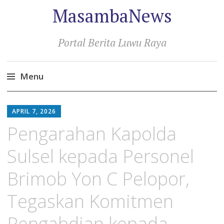
MasambaNews
Portal Berita Luwu Raya
Menu
Skip
to
APRIL 7, 2026
content
Pengarahan Kapolda
Sulsel kepada Personel
Brimob Yon C Pelopor,
Tegaskan Komitmen
Pengabdian kepada