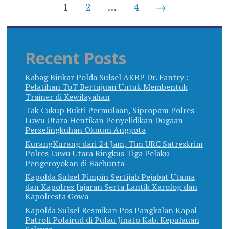
Posts
1
2
…
4
→
navigation
Recent Posts
Kabag Binkar Polda Sulsel AKBP Dr. Fantry :
Pelatihan ToT Bertujuan Untuk Membentuk
Trainer di Kewilayahan
Tak Cukup Bukti Permulaan, Sipropam Polres
Luwu Utara Hentikan Penyelidikan Dugaan
Perselingkuhan Oknum Anggota
KurangKurang dari 24 Jam, Tim URC Satreskrim
Polres Luwu Utara Ringkus Tiga Pelaku
Pengeroyokan di Baebunta
Kapolda Sulsel Pimpin Sertijab Pejabat Utama
dan Kapolres Jajaran Serta Lantik Karolog dan
Kapolresta Gowa
Kapolda Sulsel Resmikan Pos Pangkalan Kapal
Patroli Polairud di Pulau Jinato Kab. Kepulauan