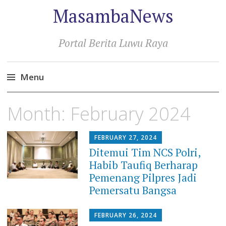
MasambaNews
Portal Berita Luwu Raya
Menu
Skip
Month:
February 2024
to
content
FEBRUARY 27, 2024
Ditemui Tim NCS Polri,
Habib Taufiq Berharap
Pemenang Pilpres Jadi
Pemersatu Bangsa
FEBRUARY 26, 2024