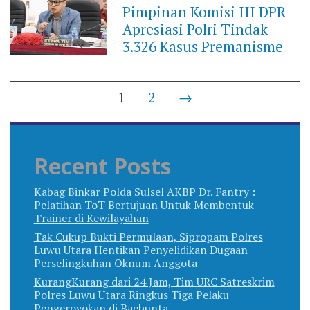
Pimpinan Komisi III DPR
Apresiasi Polri Tindak
3.326 Kasus Premanisme
Posts
1
2
→
navigation
Recent Posts
Kabag Binkar Polda Sulsel AKBP Dr. Fantry :
Pelatihan ToT Bertujuan Untuk Membentuk
Trainer di Kewilayahan
Tak Cukup Bukti Permulaan, Sipropam Polres
Luwu Utara Hentikan Penyelidikan Dugaan
Perselingkuhan Oknum Anggota
KurangKurang dari 24 Jam, Tim URC Satreskrim
Polres Luwu Utara Ringkus Tiga Pelaku
Pengeroyokan di Baebunta