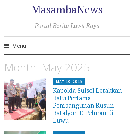
MasambaNews
Portal Berita Luwu Raya
Menu
Skip
Month:
May 2025
to
content
MAY 23, 2025
Kapolda Sulsel Letakkan
Batu Pertama
Pembangunan Rusun
Batalyon D Pelopor di
Luwu