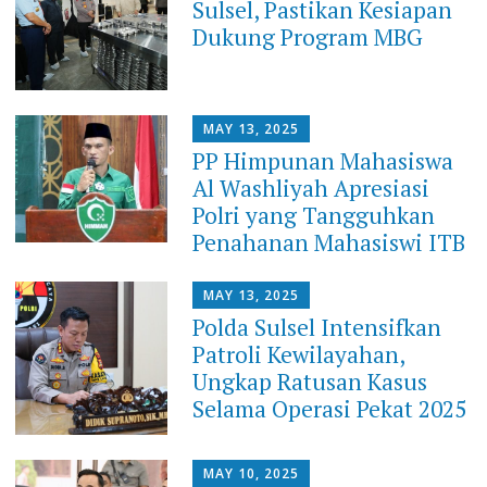
Sulsel, Pastikan Kesiapan
Dukung Program MBG
MAY 13, 2025
PP Himpunan Mahasiswa
Al Washliyah Apresiasi
Polri yang Tangguhkan
Penahanan Mahasiswi ITB
MAY 13, 2025
Polda Sulsel Intensifkan
Patroli Kewilayahan,
Ungkap Ratusan Kasus
Selama Operasi Pekat 2025
MAY 10, 2025