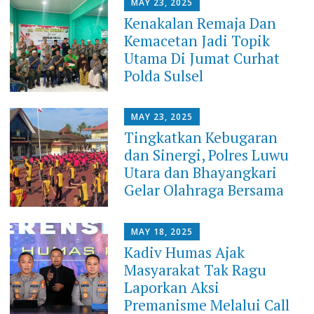
MAY 23, 2025
Kenakalan Remaja Dan
Kemacetan Jadi Topik
Utama Di Jumat Curhat
Polda Sulsel
MAY 23, 2025
Tingkatkan Kebugaran
dan Sinergi, Polres Luwu
Utara dan Bhayangkari
Gelar Olahraga Bersama
MAY 18, 2025
Kadiv Humas Ajak
Masyarakat Tak Ragu
Laporkan Aksi
Premanisme Melalui Call