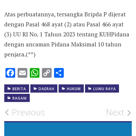
​Atas perbuatannya, tersangka Bripda P dijerat
dengan ​Pasal 468 ayat (2) atau Pasal 466 ayat
(3) UU RI No. 1 Tahun 2023 tentang KUHPidana
dengan ​ancaman Pidana Maksimal 10 tahun
penjara.(**)
Facebook
Email
WhatsApp
Copy
Share
Link
BERITA
DAERAH
HUKUM
LUWU RAYA
RAGAM
Post
Previous
Next
navigation