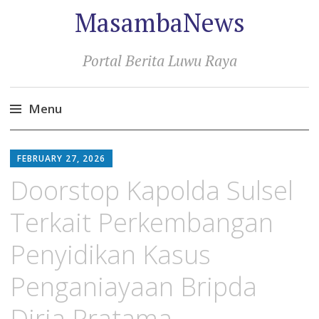
MasambaNews
Portal Berita Luwu Raya
Menu
Skip
to
FEBRUARY 27, 2026
content
Doorstop Kapolda Sulsel
Terkait Perkembangan
Penyidikan Kasus
Penganiayaan Bripda
Dirja Pratama