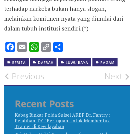
terhadap narkoba bukan hanya slogan,
melainkan komitmen nyata yang dimulai dari
dalam tubuh institusi sendiri.(*)
Facebook
Email
WhatsApp
Copy
Share
Link
BERITA
DAERAH
LUWU RAYA
RAGAM
Post
Previous
Next
navigation
Recent Posts
Kabag Binkar Polda Sulsel AKBP Dr. Fantry :
Pelatihan ToT Bertujuan Untuk Membentuk
Trainer di Kewilayahan