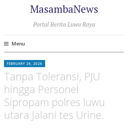
MasambaNews
Portal Berita Luwu Raya
Menu
Skip
to
FEBRUARY 26, 2026
content
Tanpa Toleransi, PJU
hingga Personel
Sipropam polres luwu
utara Jalani tes Urine.