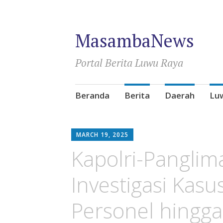
MasambaNews
Portal Berita Luwu Raya
Skip
Beranda
Berita
Daerah
Lu
to
content
MARCH 19, 2025
Kapolri-Panglim
Investigasi Ka
Personel hingga