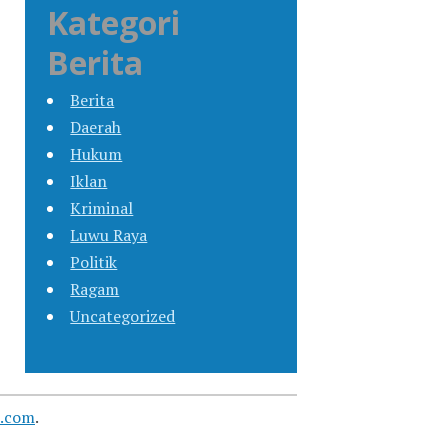
Kategori
Berita
Berita
Daerah
Hukum
Iklan
Kriminal
Luwu Raya
Politik
Ragam
Uncategorized
s.com
.