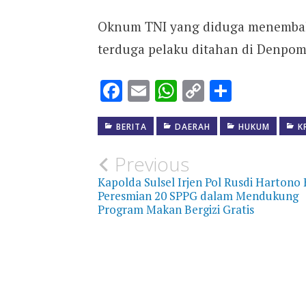
Oknum TNI yang diduga menembak ti
terduga pelaku ditahan di Denpo
Facebook
Email
WhatsApp
Copy
Share
Link
BERITA
DAERAH
HUKUM
K
Post
Previous
Kapolda Sulsel Irjen Pol Rusdi Hartono 
navigation
Peresmian 20 SPPG dalam Mendukung
Program Makan Bergizi Gratis