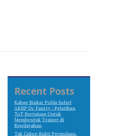
Recent Posts
Kabag Binkar Polda Sulsel
AKBP Dr. Fantry : Pelatihan
ToT Bertujuan Untuk
Membentuk Trainer di
Kewilayahan
Tak Cukup Bukti Permulaan,