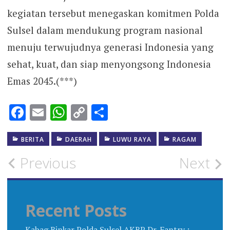
kegiatan tersebut menegaskan komitmen Polda
Sulsel dalam mendukung program nasional
menuju terwujudnya generasi Indonesia yang
sehat, kuat, dan siap menyongsong Indonesia
Emas 2045.(***)
Facebook
Email
WhatsApp
Copy
Share
Link
BERITA
DAERAH
LUWU RAYA
RAGAM
Post
Previous
Next
navigation
Recent Posts
Kabag Binkar Polda Sulsel AKBP Dr. Fantry :