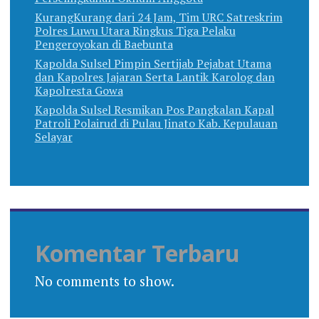
KurangKurang dari 24 Jam, Tim URC Satreskrim
Polres Luwu Utara Ringkus Tiga Pelaku
Pengeroyokan di Baebunta
Kapolda Sulsel Pimpin Sertijab Pejabat Utama
dan Kapolres Jajaran Serta Lantik Karolog dan
Kapolresta Gowa
Kapolda Sulsel Resmikan Pos Pangkalan Kapal
Patroli Polairud di Pulau Jinato Kab. Kepulauan
Selayar
Komentar Terbaru
No comments to show.