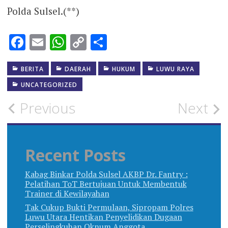
Polda Sulsel.(**)
Facebook
Email
WhatsApp
Copy
Share
Link
BERITA
DAERAH
HUKUM
LUWU RAYA
UNCATEGORIZED
Post
Previous
Next
navigation
Recent Posts
Kabag Binkar Polda Sulsel AKBP Dr. Fantry :
Pelatihan ToT Bertujuan Untuk Membentuk
Trainer di Kewilayahan
Tak Cukup Bukti Permulaan, Sipropam Polres
Luwu Utara Hentikan Penyelidikan Dugaan
Perselingkuhan Oknum Anggota