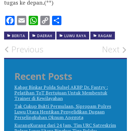
tugas ke depan.(**)
Facebook
Email
WhatsApp
Copy
Share
Link
BERITA
DAERAH
LUWU RAYA
RAGAM
Post
Previous
Next
navigation
Recent Posts
Kabag Binkar Polda Sulsel AKBP Dr. Fantry :
Pelatihan ToT Bertujuan Untuk Membentuk
Trainer di Kewilayahan
Tak Cukup Bukti Permulaan, Sipropam Polres
Luwu Utara Hentikan Penyelidikan Dugaan
Perselingkuhan Oknum Anggota
KurangKurang dari 24 Jam, Tim URC Satreskrim
Polres Luwu Utara Ringkus Tiga Pelaku