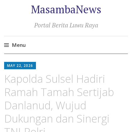
MasambaNews
Portal Berita Luwu Raya
Menu
Skip
to
MAY 22, 2026
content
Kapolda Sulsel Hadiri
Ramah Tamah Sertijab
Danlanud, Wujud
Dukungan dan Sinergi
TNI-Polri