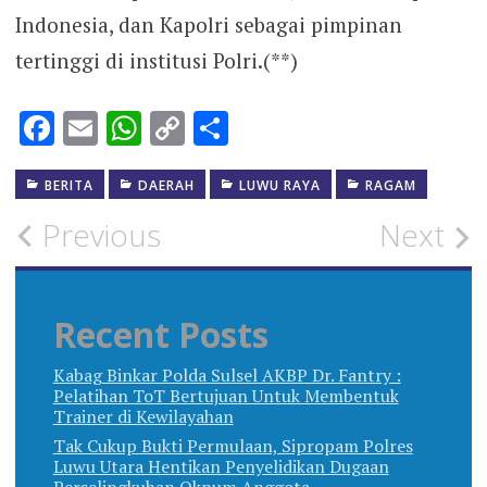
Indonesia, dan Kapolri sebagai pimpinan
tertinggi di institusi Polri.(**)
Facebook
Email
WhatsApp
Copy
Share
Link
BERITA
DAERAH
LUWU RAYA
RAGAM
Post
Previous
Next
navigation
Recent Posts
Kabag Binkar Polda Sulsel AKBP Dr. Fantry :
Pelatihan ToT Bertujuan Untuk Membentuk
Trainer di Kewilayahan
Tak Cukup Bukti Permulaan, Sipropam Polres
Luwu Utara Hentikan Penyelidikan Dugaan