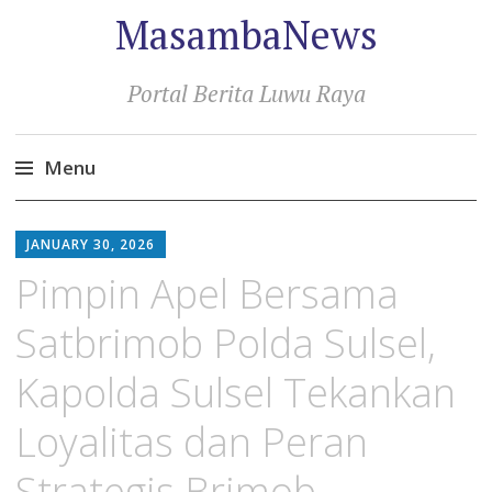
MasambaNews
Portal Berita Luwu Raya
Menu
Skip
to
JANUARY 30, 2026
content
Pimpin Apel Bersama
Satbrimob Polda Sulsel,
Kapolda Sulsel Tekankan
Loyalitas dan Peran
Strategis Brimob