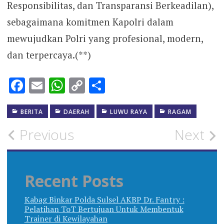
Responsibilitas, dan Transparansi Berkeadilan),
sebagaimana komitmen Kapolri dalam
mewujudkan Polri yang profesional, modern,
dan terpercaya.(**)
Facebook
Email
WhatsApp
Copy
Share
Link
BERITA
DAERAH
LUWU RAYA
RAGAM
Post
Previous
Next
navigation
Recent Posts
Kabag Binkar Polda Sulsel AKBP Dr. Fantry :
Pelatihan ToT Bertujuan Untuk Membentuk
Trainer di Kewilayahan