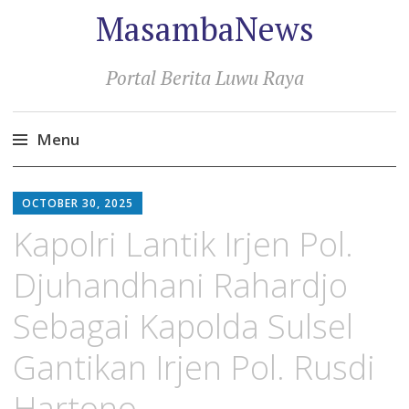
MasambaNews
Portal Berita Luwu Raya
Menu
Skip
to
OCTOBER 30, 2025
content
Kapolri Lantik Irjen Pol.
Djuhandhani Rahardjo
Sebagai Kapolda Sulsel
Gantikan Irjen Pol. Rusdi
Hartono