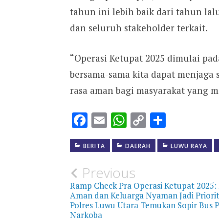
tahun ini lebih baik dari tahun l
dan seluruh stakeholder terkait.
“Operasi Ketupat 2025 dimulai pad
bersama-sama kita dapat menjaga 
rasa aman bagi masyarakat yang mer
Facebook
Email
WhatsApp
Copy
Share
Link
BERITA
DAERAH
LUWU RAYA
Post
Previous
Ramp Check Pra Operasi Ketupat 2025:
navigation
Aman dan Keluarga Nyaman Jadi Priorit
Polres Luwu Utara Temukan Sopir Bus Po
Narkoba