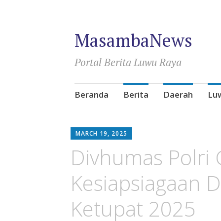
MasambaNews
Portal Berita Luwu Raya
Skip
Beranda
Berita
Daerah
Lu
to
content
MARCH 19, 2025
Divhumas Polri 
Kesiapsiagaan 
Ketupat 2025