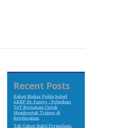
Recent Posts
Kabag Binkar Polda Sulsel
AKBP Dr. Fantry : Pelatihan
ToT Bertujuan Untuk
Membentuk Trainer di
Kewilayahan
Tak Cukup Bukti Permulaan,