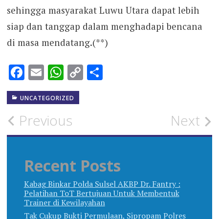
sehingga masyarakat Luwu Utara dapat lebih
siap dan tanggap dalam menghadapi bencana
di masa mendatang.(**)
Facebook
Email
WhatsApp
Copy
Share
Link
UNCATEGORIZED
Post
Previous
Next
navigation
Recent Posts
Kabag Binkar Polda Sulsel AKBP Dr. Fantry :
Pelatihan ToT Bertujuan Untuk Membentuk
Trainer di Kewilayahan
Tak Cukup Bukti Permulaan, Sipropam Polres