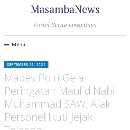
MasambaNews
Portal Berita Luwu Raya
Menu
Skip
to
SEPTEMBER 25, 2024
content
Mabes Polri Gelar
Peringatan Maulid Nabi
Muhammad SAW, Ajak
Personel Ikuti Jejak
Teladan