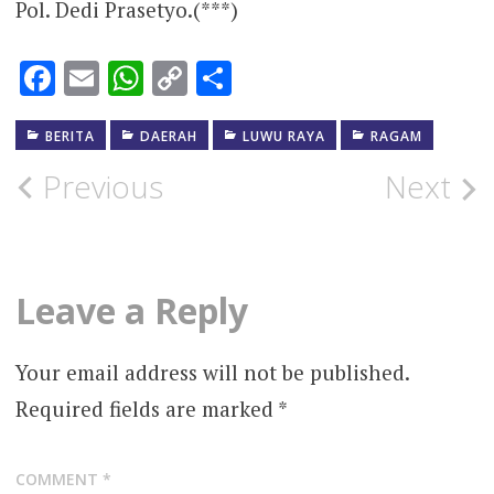
Pol. Dedi Prasetyo.(***)
Facebook
Email
WhatsApp
Copy
Share
Link
BERITA
DAERAH
LUWU RAYA
RAGAM
Post
Previous
Next
navigation
Leave a Reply
Your email address will not be published.
Required fields are marked
*
COMMENT
*