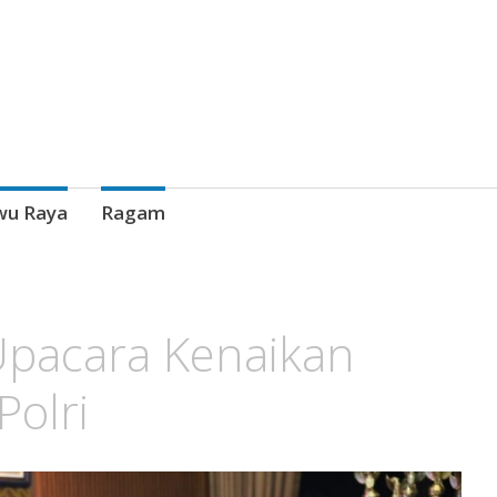
wu Raya
Ragam
Upacara Kenaikan
Polri