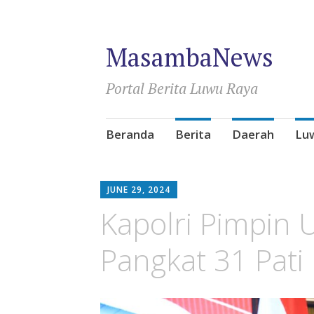
MasambaNews
Portal Berita Luwu Raya
Skip
Beranda
Berita
Daerah
Lu
to
content
JUNE 29, 2024
Kapolri Pimpin 
Pangkat 31 Pati 