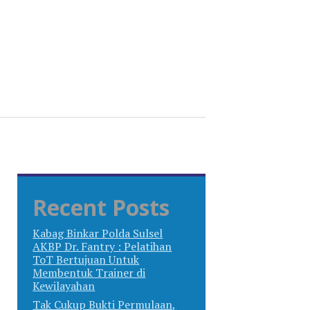
Recent Posts
Kabag Binkar Polda Sulsel
AKBP Dr. Fantry : Pelatihan
ToT Bertujuan Untuk
Membentuk Trainer di
Kewilayahan
Tak Cukup Bukti Permulaan,