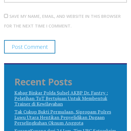
SAVE MY NAME, EMAIL, AND WEBSITE IN THIS BROWSER
FOR THE NEXT TIME I COMMENT.
Recent Posts
Kabag Binkar Polda Sulsel AKBP Dr. Fantry :
Pelatihan ToT Bertujuan Untuk Membentuk
Trainer di Kewilayahan
Tak Cukup Bukti Permulaan, Sipropam Polres
Luwu Utara Hentikan Penyelidikan Dugaan
Perselingkuhan Oknum Anggota
KurangKurang dari 24 Jam, Tim URC Satreskrim