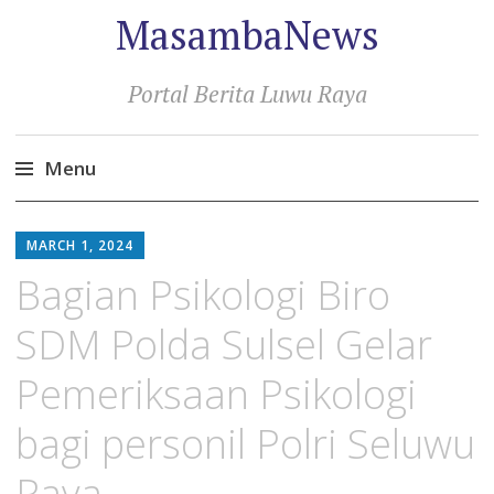
MasambaNews
Portal Berita Luwu Raya
Menu
Skip
to
MARCH 1, 2024
content
Bagian Psikologi Biro
SDM Polda Sulsel Gelar
Pemeriksaan Psikologi
bagi personil Polri Seluwu
Raya.