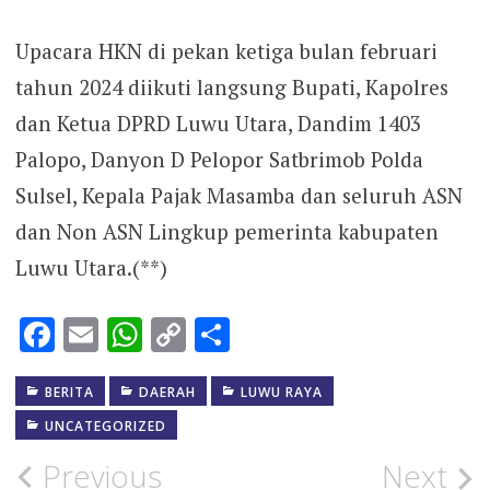
Upacara HKN di pekan ketiga bulan februari
tahun 2024 diikuti langsung Bupati, Kapolres
dan Ketua DPRD Luwu Utara, Dandim 1403
Palopo, Danyon D Pelopor Satbrimob Polda
Sulsel, Kepala Pajak Masamba dan seluruh ASN
dan Non ASN Lingkup pemerinta kabupaten
Luwu Utara.(**)
Facebook
Email
WhatsApp
Copy
Share
Link
BERITA
DAERAH
LUWU RAYA
UNCATEGORIZED
Post
Previous
Next