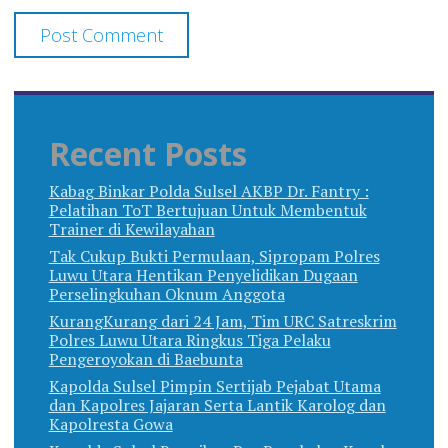
Recent Posts
Kabag Binkar Polda Sulsel AKBP Dr. Fantry :
Pelatihan ToT Bertujuan Untuk Membentuk
Trainer di Kewilayahan
Tak Cukup Bukti Permulaan, Sipropam Polres
Luwu Utara Hentikan Penyelidikan Dugaan
Perselingkuhan Oknum Anggota
KurangKurang dari 24 Jam, Tim URC Satreskrim
Polres Luwu Utara Ringkus Tiga Pelaku
Pengeroyokan di Baebunta
Kapolda Sulsel Pimpin Sertijab Pejabat Utama
dan Kapolres Jajaran Serta Lantik Karolog dan
Kapolresta Gowa