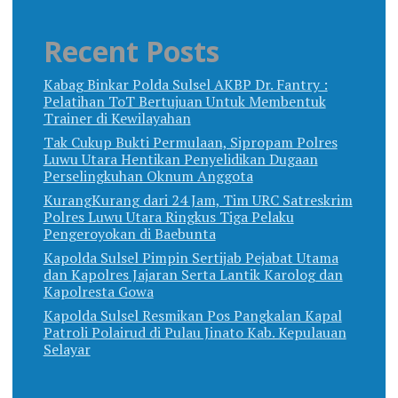
Recent Posts
Kabag Binkar Polda Sulsel AKBP Dr. Fantry :
Pelatihan ToT Bertujuan Untuk Membentuk
Trainer di Kewilayahan
Tak Cukup Bukti Permulaan, Sipropam Polres
Luwu Utara Hentikan Penyelidikan Dugaan
Perselingkuhan Oknum Anggota
KurangKurang dari 24 Jam, Tim URC Satreskrim
Polres Luwu Utara Ringkus Tiga Pelaku
Pengeroyokan di Baebunta
Kapolda Sulsel Pimpin Sertijab Pejabat Utama
dan Kapolres Jajaran Serta Lantik Karolog dan
Kapolresta Gowa
Kapolda Sulsel Resmikan Pos Pangkalan Kapal
Patroli Polairud di Pulau Jinato Kab. Kepulauan
Selayar