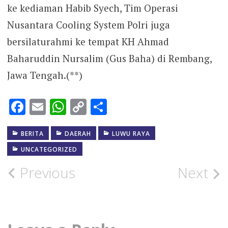
ke kediaman Habib Syech, Tim Operasi
Nusantara Cooling System Polri juga
bersilaturahmi ke tempat KH Ahmad
Baharuddin Nursalim (Gus Baha) di Rembang,
Jawa Tengah.(**)
Facebook
Email
WhatsApp
Copy
Share
Link
BERITA
DAERAH
LUWU RAYA
UNCATEGORIZED
Post
Previous
Next
navigation