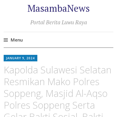
MasambaNews
Portal Berita Luwu Raya
Menu
Skip
to
JANUARY 9, 2024
content
Kapolda Sulawesi Selatan
Resmikan Mako Polres
Soppeng, Masjid Al-Aqso
Polres Soppeng Serta
Gelar Bakti Sosial, Bakti