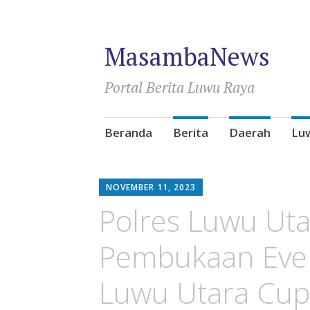
MasambaNews
Portal Berita Luwu Raya
Skip
Beranda
Berita
Daerah
Lu
to
content
NOVEMBER 11, 2023
Polres Luwu Ut
Pembukaan Even
Luwu Utara Cup