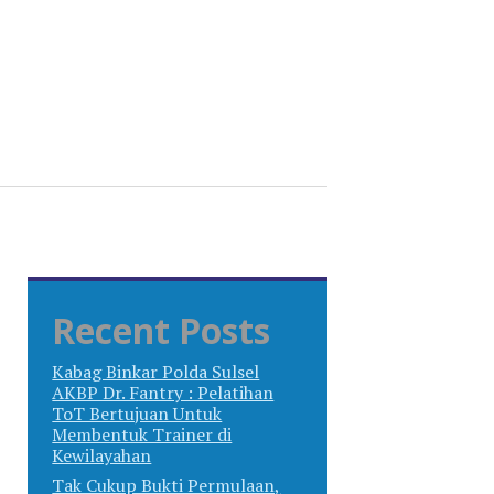
Recent Posts
Kabag Binkar Polda Sulsel
AKBP Dr. Fantry : Pelatihan
ToT Bertujuan Untuk
Membentuk Trainer di
Kewilayahan
Tak Cukup Bukti Permulaan,