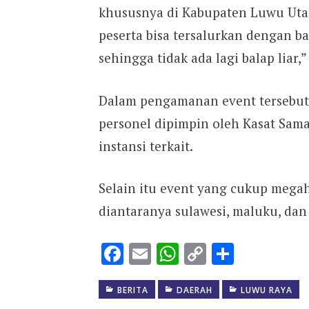
khususnya di Kabupaten Luwu Utar
peserta bisa tersalurkan dengan ba
sehingga tidak ada lagi balap liar,
Dalam pengamanan event tersebut
personel dipimpin oleh Kasat Sama
instansi terkait.
Selain itu event yang cukup megah 
diantaranya sulawesi, maluku, dan
Facebook
Email
WhatsApp
Copy
Share
Link
BERITA
DAERAH
LUWU RAYA