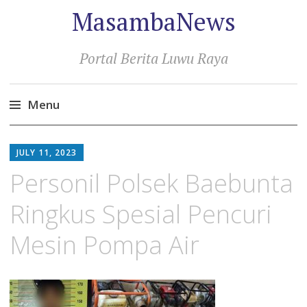
MasambaNews
Portal Berita Luwu Raya
Menu
Skip
to
JULY 11, 2023
content
Personil Polsek Baebunta
Ringkus Spesial Pencuri
Mesin Pompa Air