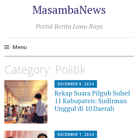
MasambaNews
Portal Berita Luwu Raya
Menu
Skip
Category:
Politik
to
content
DECEMBER 8, 2024
Rekap Suara Pilgub Sulsel
11 Kabupaten: Sudirman
Unggul di 10 Daerah
DECEMBER 1, 2024