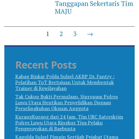
Tanggapan Sekertaris Tim
MAJU
Posts
1
2
3
→
navigation
Recent Posts
Kabag Binkar Polda Sulsel AKBP Dr. Fantry :
Pelatihan ToT Bertujuan Untuk Membentuk
Trainer di Kewilayahan
Tak Cukup Bukti Permulaan, Sipropam Polres
Luwu Utara Hentikan Penyelidikan Dugaan
Perselingkuhan Oknum Anggota
KurangKurang dari 24 Jam, Tim URC Satreskrim
Polres Luwu Utara Ringkus Tiga Pelaku
Pengeroyokan di Baebunta
Kapolda Sulsel Pimpin Sertijab Pejabat Utama