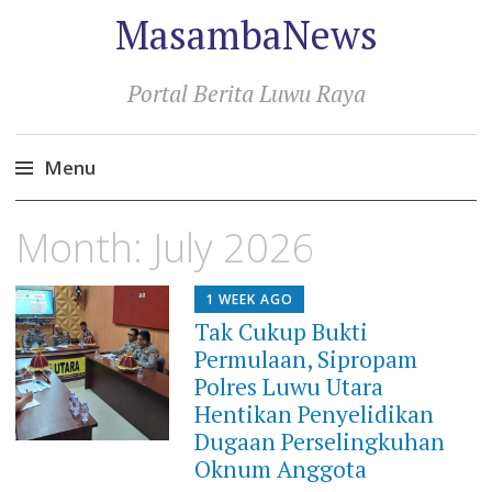
MasambaNews
Portal Berita Luwu Raya
Menu
Skip
Month:
July 2026
to
content
1 WEEK AGO
Tak Cukup Bukti
Permulaan, Sipropam
Polres Luwu Utara
Hentikan Penyelidikan
Dugaan Perselingkuhan
Oknum Anggota