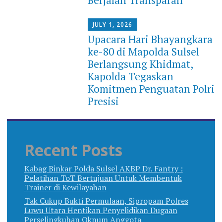
Berjalan Transparan
JULY 1, 2026
Upacara Hari Bhayangkara
ke-80 di Mapolda Sulsel
Berlangsung Khidmat,
Kapolda Tegaskan
Komitmen Penguatan Polri
Presisi
Recent Posts
Kabag Binkar Polda Sulsel AKBP Dr. Fantry :
Pelatihan ToT Bertujuan Untuk Membentuk
Trainer di Kewilayahan
Tak Cukup Bukti Permulaan, Sipropam Polres
Luwu Utara Hentikan Penyelidikan Dugaan
Perselingkuhan Oknum Anggota