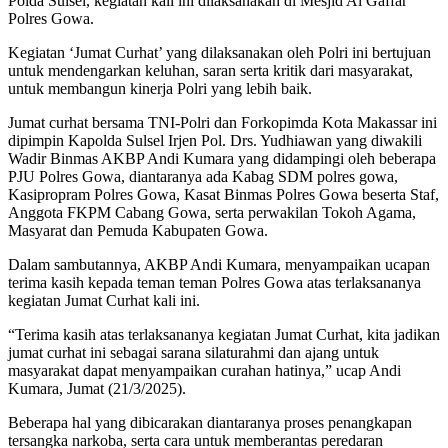
Polda Sulsel, kegiatan kali ini dilaksanakan di Mesjid Al Gaffar
Polres Gowa.
Kegiatan ‘Jumat Curhat’ yang dilaksanakan oleh Polri ini bertujuan
untuk mendengarkan keluhan, saran serta kritik dari masyarakat,
untuk membangun kinerja Polri yang lebih baik.
Jumat curhat bersama TNI-Polri dan Forkopimda Kota Makassar ini
dipimpin Kapolda Sulsel Irjen Pol. Drs. Yudhiawan yang diwakili
Wadir Binmas AKBP Andi Kumara yang didampingi oleh beberapa
PJU Polres Gowa, diantaranya ada Kabag SDM polres gowa,
Kasipropram Polres Gowa, Kasat Binmas Polres Gowa beserta Staf,
Anggota FKPM Cabang Gowa, serta perwakilan Tokoh Agama,
Masyarat dan Pemuda Kabupaten Gowa.
Dalam sambutannya, AKBP Andi Kumara, menyampaikan ucapan
terima kasih kepada teman teman Polres Gowa atas terlaksananya
kegiatan Jumat Curhat kali ini.
“Terima kasih atas terlaksananya kegiatan Jumat Curhat, kita jadikan
jumat curhat ini sebagai sarana silaturahmi dan ajang untuk
masyarakat dapat menyampaikan curahan hatinya,” ucap Andi
Kumara, Jumat (21/3/2025).
Beberapa hal yang dibicarakan diantaranya proses penangkapan
tersangka narkoba, serta cara untuk memberantas peredaran