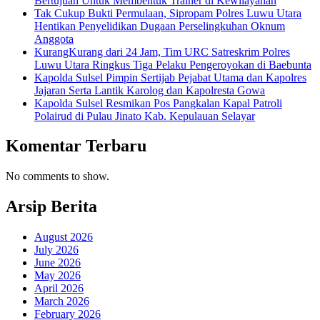
Bertujuan Untuk Membentuk Trainer di Kewilayahan
Tak Cukup Bukti Permulaan, Sipropam Polres Luwu Utara
Hentikan Penyelidikan Dugaan Perselingkuhan Oknum
Anggota
KurangKurang dari 24 Jam, Tim URC Satreskrim Polres
Luwu Utara Ringkus Tiga Pelaku Pengeroyokan di Baebunta
Kapolda Sulsel Pimpin Sertijab Pejabat Utama dan Kapolres
Jajaran Serta Lantik Karolog dan Kapolresta Gowa
Kapolda Sulsel Resmikan Pos Pangkalan Kapal Patroli
Polairud di Pulau Jinato Kab. Kepulauan Selayar
Komentar Terbaru
No comments to show.
Arsip Berita
August 2026
July 2026
June 2026
May 2026
April 2026
March 2026
February 2026