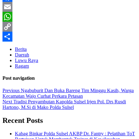
Facebook
Email
WhatsApp
Copy
Link
Share
Berita
Daerah
Luwu Raya
Ragam
Post navigation
Previous
Ngabuburit Dan Buka Bareng Tim Minggu Kasih, Warga
Kecamatan Wajo Curhat Perkara Petasan
Next
Tradisi Penyambutan Kapolda Sulsel Irjen Pol. Drs Rusdi
Hartono, M.Si di Mako Polda Sulsel
Recent Posts
Kabag Binkar Polda Sulsel AKBP Dr. Fantry : Pelatihan ToT