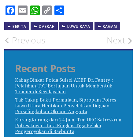
Facebook
Email
WhatsApp
Copy
Share
Link
BERITA
DAERAH
LUWU RAYA
RAGAM
Post
Previous
Next
navigation
Recent Posts
Kabag Binkar Polda Sulsel AKBP Dr. Fantry :
Pelatihan ToT Bertujuan Untuk Membentuk
Trainer di Kewilayahan
Tak Cukup Bukti Permulaan, Sipropam Polres
Luwu Utara Hentikan Penyelidikan Dugaan
Perselingkuhan Oknum Anggota
KurangKurang dari 24 Jam, Tim URC Satreskrim
Polres Luwu Utara Ringkus Tiga Pelaku
Pengeroyokan di Baebunta