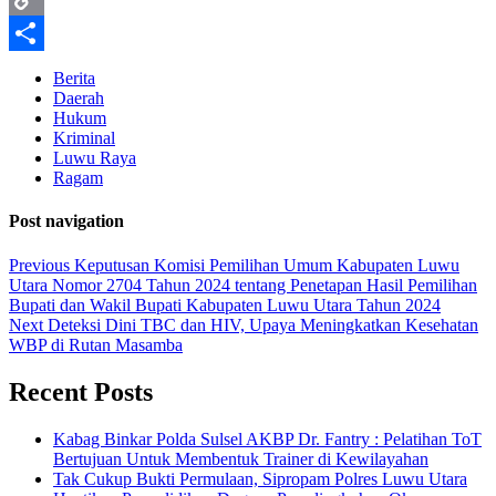
Copy
Link
Share
Berita
Daerah
Hukum
Kriminal
Luwu Raya
Ragam
Post navigation
Previous
Keputusan Komisi Pemilihan Umum Kabupaten Luwu
Utara Nomor 2704 Tahun 2024 tentang Penetapan Hasil Pemilihan
Bupati dan Wakil Bupati Kabupaten Luwu Utara Tahun 2024
Next
Deteksi Dini TBC dan HIV, Upaya Meningkatkan Kesehatan
WBP di Rutan Masamba
Recent Posts
Kabag Binkar Polda Sulsel AKBP Dr. Fantry : Pelatihan ToT
Bertujuan Untuk Membentuk Trainer di Kewilayahan
Tak Cukup Bukti Permulaan, Sipropam Polres Luwu Utara