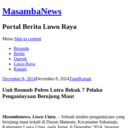
MasambaNews
Portal Berita Luwu Raya
Menu
Skip to content
Beranda
Berita
Daerah
Luwu Raya
Ragam
December 8, 2024
December 8, 2024
TuanRumah
Unit Resmob Polres Lutra Bekuk 7 Pelaku
Penganiayaan Berujung Maut
Masambanews, Luwu Utara
, – Sebuah insiden penganiayaan yang
berujung maut terjadi di Dusun Mataram, Kecamatan Sukamaju,
Kabupaten Luwu Utara, pada Jumat, 6 Desember 2024. Seorang