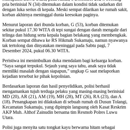
pria berinisial N (34) ditemukan dalam kondisi tidak sadarkan diri
dengan luka serius di kepala. Meski sempat dilarikan ke rumah sakit,
korban akhirnya meninggal dunia keesokan paginya.
Menurut laporan dari ibunda korban, G (53), korban ditemukan
sekitar pukul 17.30 WITA di tepi sungai dengan darah mengalir dari
telinga dan hidung serta kepala bagian belakang yang membengkak.
Korban sempat dibawa ke RS Hikmah Sukamaju, namun nyawanya
tak tertolong dan dinyatakan meninggal pada Sabtu pagi, 7
Desember 2024, pukul 06.30 WITA.
Peristiwa ini menimbulkan duka mendalam bagi keluarga korban.
“Saya sangat terpukul. Sejauh yang saya tahu, anak saya tidak
memiliki masalah dengan siapapun,” ungkap G saat melaporkan
kejadian tersebut ke pihak kepolisian.
Berdasarkan laporan dan hasil penyelidikan, polisi berhasil
mengamankan tujuh terduga pelaku yang masing-masing berinisial
MD (20), AR (21), AM (19), MH (28), MT (26), RA (23), dan A
(18). Penangkapan ini dilakukan di sebuah rumah di Dusun Tolangi,
Kecamatan Sukamaju, yang dipimpin langsung oleh Kasat Reskrim
AKP Muh. Althof Zainudin bersama tim Resmob Polres Luwu
Utara.
Polisi juga menyita satu tongkat kayu berwarna hitam sebagai