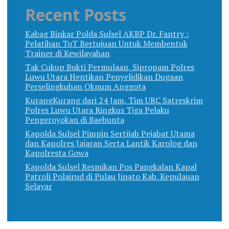
Recent Posts
Kabag Binkar Polda Sulsel AKBP Dr. Fantry :
Pelatihan ToT Bertujuan Untuk Membentuk
Trainer di Kewilayahan
Tak Cukup Bukti Permulaan, Sipropam Polres
Luwu Utara Hentikan Penyelidikan Dugaan
Perselingkuhan Oknum Anggota
KurangKurang dari 24 Jam, Tim URC Satreskrim
Polres Luwu Utara Ringkus Tiga Pelaku
Pengeroyokan di Baebunta
Kapolda Sulsel Pimpin Sertijab Pejabat Utama
dan Kapolres Jajaran Serta Lantik Karolog dan
Kapolresta Gowa
Kapolda Sulsel Resmikan Pos Pangkalan Kapal
Patroli Polairud di Pulau Jinato Kab. Kepulauan
Selayar