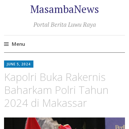
MasambaNews
Portal Berita Luwu Raya
Menu
Skip
to
JUNE 5, 2024
content
Kapolri Buka Rakernis
Baharkam Polri Tahun
2024 di Makassar