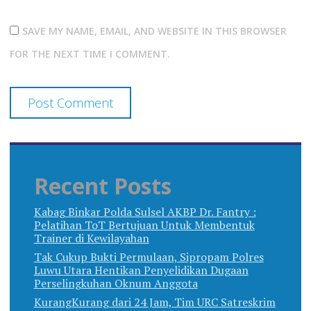
SAVE MY NAME, EMAIL, AND WEBSITE IN THIS BROWSER
FOR THE NEXT TIME I COMMENT.
Recent Posts
Kabag Binkar Polda Sulsel AKBP Dr. Fantry :
Pelatihan ToT Bertujuan Untuk Membentuk
Trainer di Kewilayahan
Tak Cukup Bukti Permulaan, Sipropam Polres
Luwu Utara Hentikan Penyelidikan Dugaan
Perselingkuhan Oknum Anggota
KurangKurang dari 24 Jam, Tim URC Satreskrim