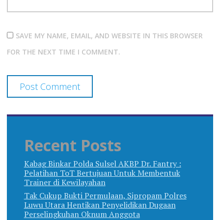
SAVE MY NAME, EMAIL, AND WEBSITE IN THIS BROWSER
FOR THE NEXT TIME I COMMENT.
Recent Posts
Kabag Binkar Polda Sulsel AKBP Dr. Fantry :
Pelatihan ToT Bertujuan Untuk Membentuk
Trainer di Kewilayahan
Tak Cukup Bukti Permulaan, Sipropam Polres
Luwu Utara Hentikan Penyelidikan Dugaan
Perselingkuhan Oknum Anggota