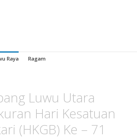
wu Raya
Ragam
bang Luwu Utara
kuran Hari Kesatuan
ri (HKGB) Ke – 71