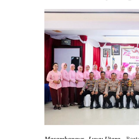
Masambanews , Luwu Utara
– Bert