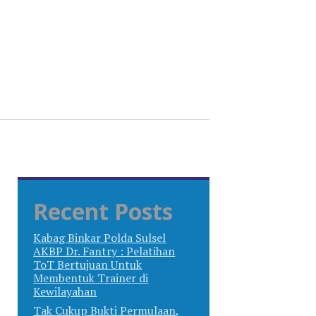
Recent Posts
Kabag Binkar Polda Sulsel
AKBP Dr. Fantry : Pelatihan
ToT Bertujuan Untuk
Membentuk Trainer di
Kewilayahan
Tak Cukup Bukti Permulaan,