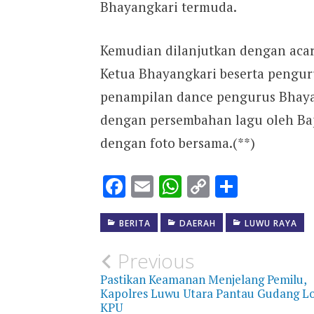
Bhayangkari termuda.
Kemudian dilanjutkan dengan acar
Ketua Bhayangkari beserta penguru
penampilan dance pengurus Bhayan
dengan persembahan lagu oleh Bap
dengan foto bersama.(**)
Facebook
Email
WhatsApp
Copy
Share
Link
BERITA
DAERAH
LUWU RAYA
Post
Previous
Pastikan Keamanan Menjelang Pemilu,
navigation
Kapolres Luwu Utara Pantau Gudang Lo
KPU