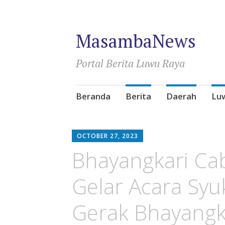
MasambaNews
Portal Berita Luwu Raya
Skip
Beranda
Berita
Daerah
Lu
to
content
OCTOBER 27, 2023
Bhayangkari Ca
Gelar Acara Syu
Gerak Bhayangka