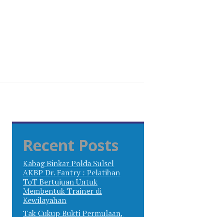
Recent Posts
Kabag Binkar Polda Sulsel
AKBP Dr. Fantry : Pelatihan
ToT Bertujuan Untuk
Membentuk Trainer di
Kewilayahan
Tak Cukup Bukti Permulaan,