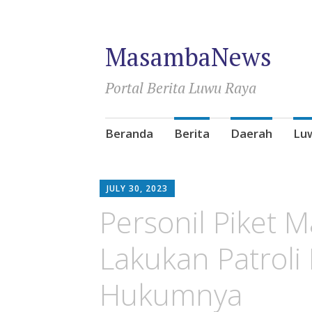
MasambaNews
Portal Berita Luwu Raya
Skip
Beranda
Berita
Daerah
Lu
to
content
JULY 30, 2023
Personil Piket 
Lakukan Patroli 
Hukumnya