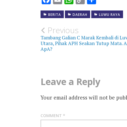
Link
BERITA
DAERAH
LUWU RAYA
Post
Previous
Tambang Galian C Marak Kembali di Lu
navigation
Utara, Pihak APH Seakan Tutup Mata. 
ApA?
Leave a Reply
Your email address will not be publ
COMMENT
*