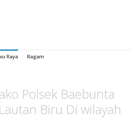
wu Raya
Ragam
Mako Polsek Baebunta
Lautan Biru Di wilayah