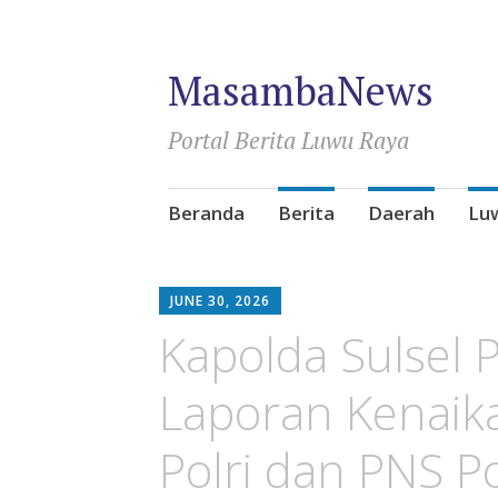
MasambaNews
Portal Berita Luwu Raya
Skip
Beranda
Berita
Daerah
Lu
to
content
JUNE 30, 2026
Kapolda Sulsel 
Laporan Kenaik
Polri dan PNS Po