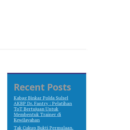
Recent Posts
Kabag Binkar Polda Sulsel
AKBP Dr. Fantry : Pelatihan
ToT Bertujuan Untuk
Membentuk Trainer di
Kewilayahan
Tak Cukup Bukti Permulaan,