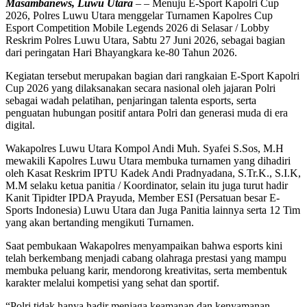
Masambanews, Luwu Utara
– – Menuju E-Sport Kapolri Cup
2026, Polres Luwu Utara menggelar Turnamen Kapolres Cup
Esport Competition Mobile Legends 2026 di Selasar / Lobby
Reskrim Polres Luwu Utara, Sabtu 27 Juni 2026, sebagai bagian
dari peringatan Hari Bhayangkara ke-80 Tahun 2026.
Kegiatan tersebut merupakan bagian dari rangkaian E-Sport Kapolri
Cup 2026 yang dilaksanakan secara nasional oleh jajaran Polri
sebagai wadah pelatihan, penjaringan talenta esports, serta
penguatan hubungan positif antara Polri dan generasi muda di era
digital.
Wakapolres Luwu Utara Kompol Andi Muh. Syafei S.Sos, M.H
mewakili Kapolres Luwu Utara membuka turnamen yang dihadiri
oleh Kasat Reskrim IPTU Kadek Andi Pradnyadana, S.Tr.K., S.I.K,
M.M selaku ketua panitia / Koordinator, selain itu juga turut hadir
Kanit Tipidter IPDA Prayuda, Member ESI (Persatuan besar E-
Sports Indonesia) Luwu Utara dan Juga Panitia lainnya serta 12 Tim
yang akan bertanding mengikuti Turnamen.
Saat pembukaan Wakapolres menyampaikan bahwa esports kini
telah berkembang menjadi cabang olahraga prestasi yang mampu
membuka peluang karir, mendorong kreativitas, serta membentuk
karakter melalui kompetisi yang sehat dan sportif.
“Polri tidak hanya hadir menjaga keamanan dan kenyamanan