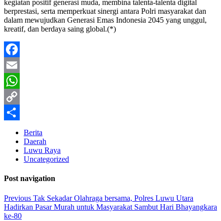
kegiatan positif generasi muda, membina talenta-talenta digital
berprestasi, serta memperkuat sinergi antara Polri masyarakat dan
dalam mewujudkan Generasi Emas Indonesia 2045 yang unggul,
kreatif, dan berdaya saing global.(*)
Facebook
Email
WhatsApp
Copy
Link
Share
Berita
Daerah
Luwu Raya
Uncategorized
Post navigation
Previous
Tak Sekadar Olahraga bersama, Polres Luwu Utara
Hadirkan Pasar Murah untuk Masyarakat Sambut Hari Bhayangkara
ke-80