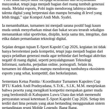
masyarakat, tetapi juga menjadi bagian dari ruang tumbuh generasi
muda. Melalui esports, Polri ingin mendorong lahirnya talenta-
talenta digital yang berprestasi dan mampu bersaing di level yang
lebih tinggi,” ujar Kompol Andi Muh. Syafei.
Ia menambahkan, turnamen ini menjadi sarana positif bagi kaum
muda untuk menyebarkan minat dan bakat secara terarah sekaligus
menanamkan nilai sportivitas, disiplin, kerja sama tim, integritas, dan
etika dalam pemanfaatan teknologi digital.
Sejalan dengan tujuan E-Sport Kapolri Cup 2026, kegiatan ini tidak
hanya berorientasi pada kompetisi, tetapi juga menjadi bagian dari
upaya pelatihan generasi muda agar terhindar dari berbagai aktivitas
negatif di ruang digital, seperti penyalahgunaan Teknologi
Informasi, narkoba, perjudian online, pornografi. Selain itu,
turnamen ini diharapkan mampu mendorong tumbuhnya ekosistem
esports yang sehat, kompetitif, dan berkelanjutan.
Sementara Ketua Panitia / Koordinator Turnamen Kapolres Cup
IPTU Kadek Andi Pradnyadana, S.Tr.K., S.I.K, M.M. menjelaskan
bahwa peserta yang mengikuti kompetisi merupakan gamer muda
yang berdomisili di Kabupaten Luwu Utara dan telah memenuhi
persyaratan sesuai ketentuan E-Sport Kapolri Cup 2026. Setiap tim
terdiri dari lima pemain yang akan bertanding menggunakan sistem
pertandingan resmi Mobile Legends: Bang Bang.