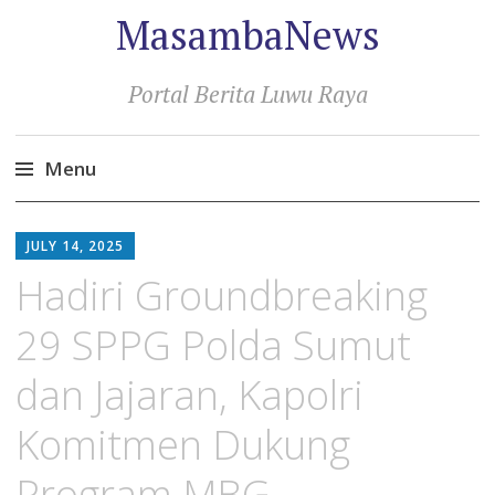
MasambaNews
Portal Berita Luwu Raya
Menu
Skip
to
JULY 14, 2025
content
Hadiri Groundbreaking
29 SPPG Polda Sumut
dan Jajaran, Kapolri
Komitmen Dukung
Program MBG