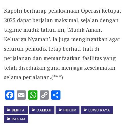
Kapolri berharap pelaksanaan Operasi Ketupat
2025 dapat berjalan maksimal, sejalan dengan
tagline mudik tahun ini, ‘Mudik Aman,
Keluarga Nyaman’. Ia juga mengingatkan agar
seluruh pemudik tetap berhati-hati di
perjalanan dan memanfaatkan fasilitas yang
telah disediakan guna menjaga keselamatan
selama perjalanan.(***)
Facebook
Email
WhatsApp
Copy
Share
Link
BERITA
DAERAH
HUKUM
LUWU RAYA
RAGAM